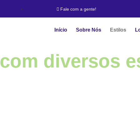
Fale com a gente!
Início
Sobre Nós
Estilos
L
com diversos es